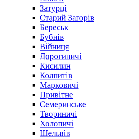
Затурці
Старий Загорів
Береськ
Бубнів
Війниця
Дорогиничі
Кисилин
Колпитів
Марковичі
Привітне
Семеринське
Твориничі
Холопичі
Шельвів