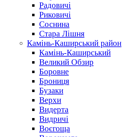
Радовичі
Риковичі
Соснина
Стара Лішня
Камінь-Каширський район
Камінь-Каширський
Великий Обзир
Боровне
Брониця
Бузаки
Верхи
Видерта
Видричі
Воєгоща