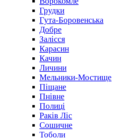
Ворокомле
Грудки
Гута-Боровенська
Добре
Залісся
Карасин
Качин
Личини
Мельники-Мостище
Піщане
Пнівне
Полиці
Раків Ліс
Сошичне
Тоболи