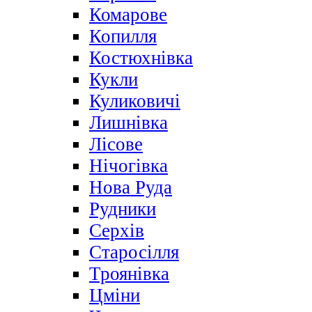
Комарове
Копилля
Костюхнівка
Кукли
Куликовичі
Лишнівка
Лісове
Нічогівка
Нова Руда
Рудники
Серхів
Старосілля
Троянівка
Цміни