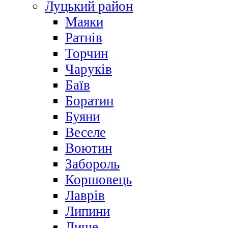
Луцький район
Маяки
Ратнів
Торчин
Чаруків
Баїв
Боратин
Буяни
Веселе
Воютин
Забороль
Коршовець
Лаврів
Липини
Лище