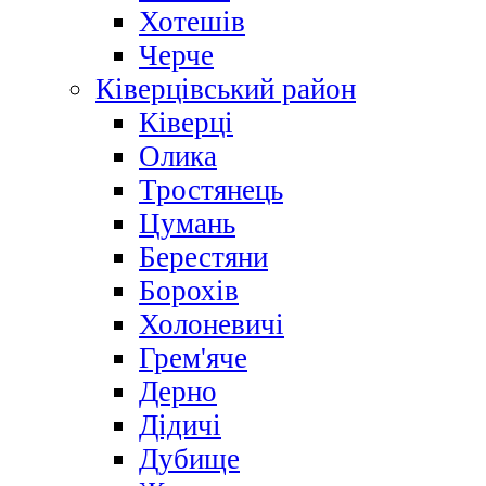
Хотешів
Черче
Ківерцівський район
Ківерці
Олика
Тростянець
Цумань
Берестяни
Борохів
Холоневичі
Грем'яче
Дерно
Дідичі
Дубище