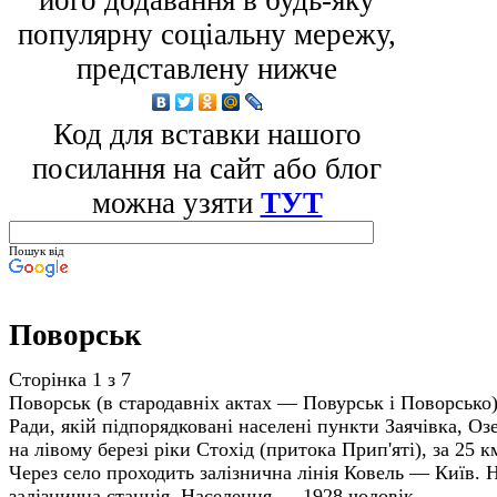
його додавання в будь-яку
популярну соціальну мережу,
представлену нижче
Код для вставки нашого
посилання на сайт або блог
можна узяти
ТУТ
Пошук від
Поворськ
Сторінка 1 з 7
Поворськ (в стародавніх актах — Повурськ і Поворсько) 
Ради, якій підпорядковані населені пункти Заячівка, Озе
на лівому березі ріки Стохід (притока Прип'яті), за 25 км
Через село проходить залізнична лінія Ковель — Київ. 
залізнична станція. Населення — 1928 чоловік.