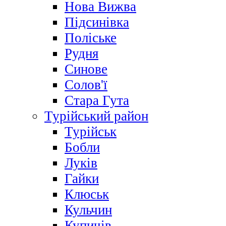
Нова Вижва
Підсинівка
Поліське
Рудня
Синове
Солов'ї
Стара Гута
Турійський район
Турійськ
Бобли
Луків
Гайки
Клюськ
Кульчин
Купичів