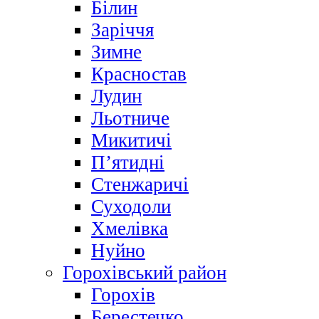
Білин
Заріччя
Зимне
Красностав
Лудин
Льотниче
Микитичі
П’ятидні
Стенжаричі
Суходоли
Хмелівка
Нуйно
Горохівський район
Горохів
Берестечко