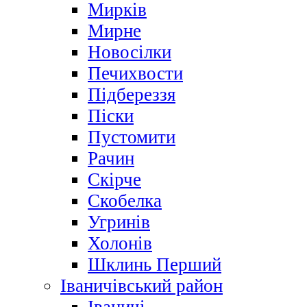
Мирків
Мирне
Новосілки
Печихвости
Підбереззя
Піски
Пустомити
Рачин
Скірче
Скобелка
Угринів
Холонів
Шклинь Перший
Іваничівський район