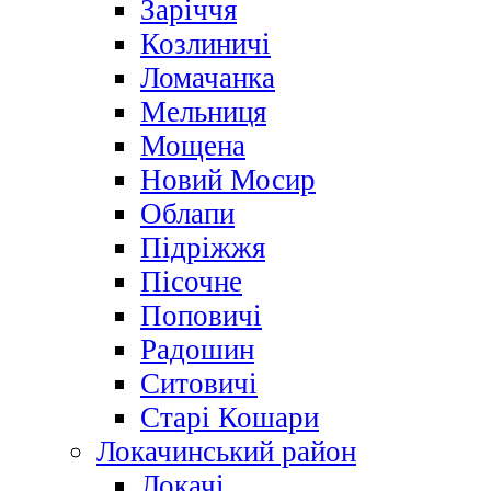
Заріччя
Козлиничі
Ломачанка
Мельниця
Мощена
Новий Мосир
Облапи
Підріжжя
Пісочне
Поповичі
Радошин
Ситовичі
Старі Кошари
Локачинський район
Локачі