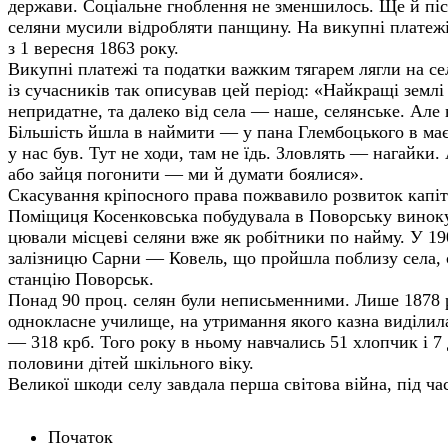
держави. Соціальне гноблення не зменшилось. Ще й пі
селяни мусили відробляти панщину. На викупні платежі
з 1 вересня 1863 року.
Викупні платежі та податки важким тягарем лягли на се
із сучасників так описував цей період: «Найкращі землі 
непридатне, та далеко від села — наше, селянське. Але 
Більшість йшла в наймити — у пана Глембоцького в ма
у нас був. Тут не ходи, там не їдь. Зловлять — нагайки.
або зайця погонити — ми й думати боялися».
Скасування кріпосного права пожвавило розвиток капіт
Поміщиця Косенковська побудувала в Поворську виноку
цювали місцеві селяни вже як робітники по найму. У 19
залізницю Сарни — Ковель, що пройшла поблизу села, 
станцію Поворськ.
Понад 90 проц. селян були неписьменними. Лише 1878 р
однокласне училище, на утримання якого казна виділила 
— 318 крб. Того року в ньому навчались 51 хлопчик і 7 
половини дітей шкільного віку.
Великої шкоди селу завдала перша світова війна, під ча
Початок