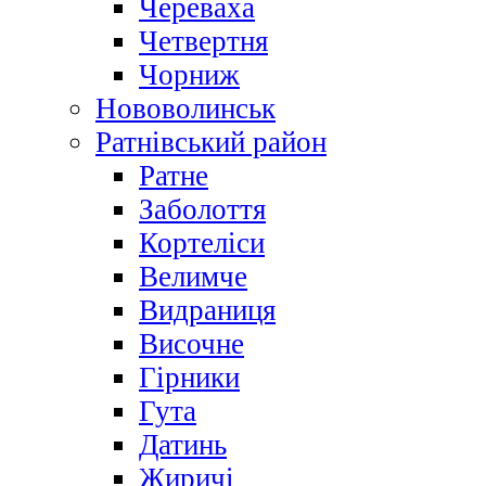
Череваха
Четвертня
Чорниж
Нововолинськ
Ратнівський район
Ратне
Заболоття
Кортеліси
Велимче
Видраниця
Височне
Гірники
Гута
Датинь
Жиричі