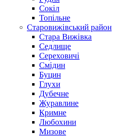
Сокіл
Топільне
Старовижівський район
Стара Вижівка
Седлище
Сереховичі
Смідин
Буцин
Глухи
Дубечне
Журавлине
Кримне
Любохини
Мизове