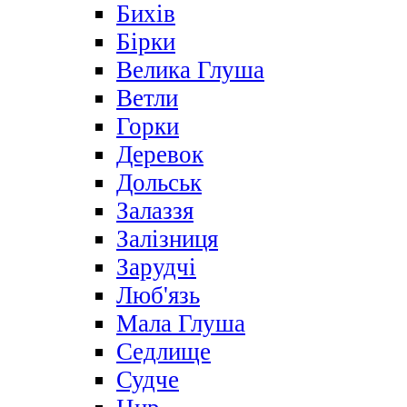
Бихів
Бірки
Велика Глуша
Ветли
Горки
Деревок
Дольськ
Залаззя
Залізниця
Зарудчі
Люб'язь
Мала Глуша
Седлище
Судче