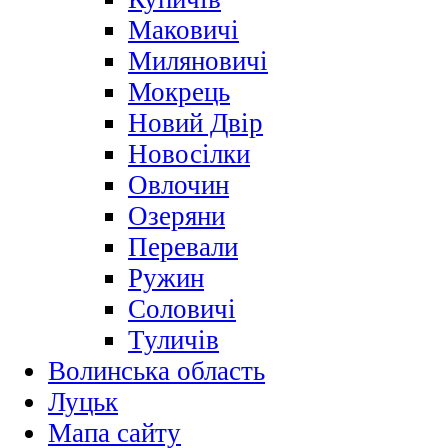
Маковичі
Миляновичі
Мокрець
Новий Двір
Новосілки
Овлочин
Озеряни
Перевали
Ружин
Соловичі
Туличів
Волинська область
Луцьк
Мапа сайту