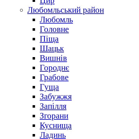
Цир
Любомльський район
Любомль
Головне
Піща
Шацьк
Вишнів
Городнє
Грабове
Гуща
Забужжя
Запілля
Згорани
Куснища
Ладинь