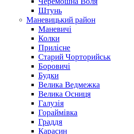
Черемошна Воля
Штунь
Маневицький район
Маневичі
Колки
Прилісне
Старий Чорторийськ
Боровичі
Будки
Велика Ведмежка
Велика Осниця
Галузія
Гораймівка
Граддя
Карасин