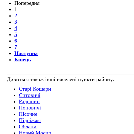
Попередня
1
2
3
4
5
6
7
Наступна
Кінець
Дивиться також інші населені пункти району:
Старі Кошари
Ситовичі
Радошин
Поповичі
Пісочне
Підріжжя
Облапи
Новий Мосир