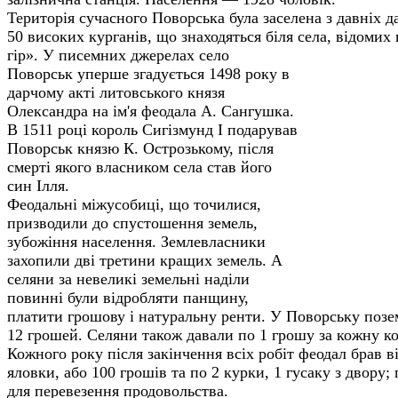
Територія сучасного Поворська була заселена з давніх да
50 високих курганів, що знаходяться біля села, відомих 
гір».
У писемних джерелах село
Поворськ уперше згадується 1498 року в
дарчому акті литовського князя
Олександра на ім'я феодала А. Сангушка.
В 1511 році король Сигізмунд І подарував
Поворськ князю К. Острозькому, після
смерті якого власни­ком села став його
син Ілля.
Феодальні міжусобиці, що точилися,
призводили до спустошення земель,
зубожіння населення. Землевласники
захопили дві третини кращих земель. А
селяни за невеликі земельні наділи
повинні були відробляти панщину,
платити грошову і натуральну ренти. У Поворську позе
12 грошей. Селя­ни також давали по 1 грошу за кожну ко
Кожного року після закінчення всіх робіт феодал брав ві
яловки, або 100 гро­шів та по 2 курки, 1 гусаку з двору;
для перевезення про­довольства.