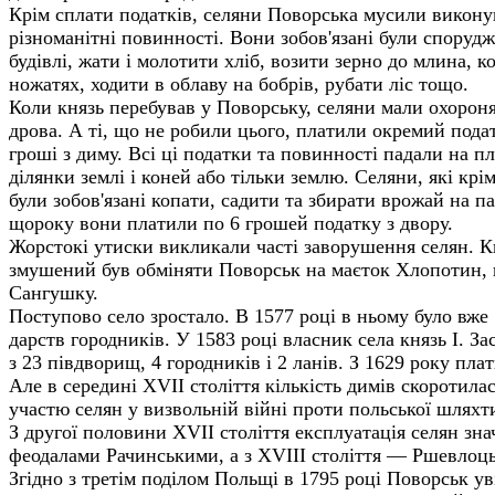
Крім сплати податків, селяни Поворська мусили викону
різноманітні повинності. Вони зобов'язані були спорудж
будівлі, жати і молотити хліб, возити зерно до млина, к
ножатях, ходити в облаву на бобрів, рубати ліс тощо.
Коли князь перебував у Поворську, селяни мали охоронят
дрова. А ті, що не робили цього, платили окремий по
гроші з диму. Всі ці податки та повинності падали на пл
ділянки землі і коней або тільки землю. Селяни, які крім
були зобов'язані копати, садити та збирати врожай на п
щороку вони платили по 6 грошей податку з двору.
Жорстокі утиски викликали часті заворушення селян. Кн
змушений був обміняти Поворськ на маєток Хлопотин,
Сангушку.
Поступово село зростало. В 1577 році в ньому було вже 
дарств городників. У 1583 році власник села князь І. З
з 23 півдворищ, 4 городників і 2 ланів. З 1629 року пла
Але в середині XVII століття кількість димів скоротилась
участю селян у визвольній війні проти польської шляхти
З другої половини XVII століття експлуатація селян зна
феодалами Рачинськими, а з XVIII століття — Ршевлоц
Згідно з третім поділом Польщі в 1795 році Поворськ ув