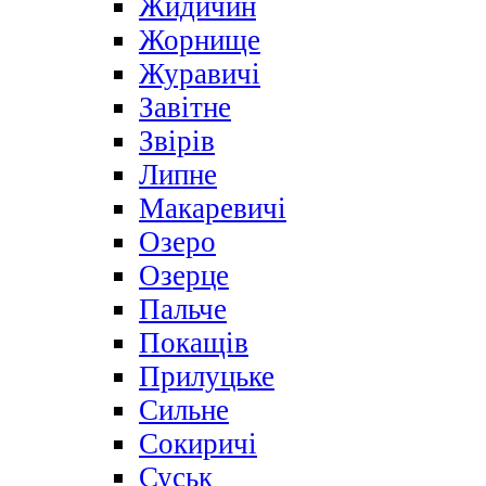
Жидичин
Жорнище
Журавичі
Завітне
Звірів
Липне
Макаревичі
Озеро
Озерце
Пальче
Покащів
Прилуцьке
Сильне
Сокиричі
Суськ