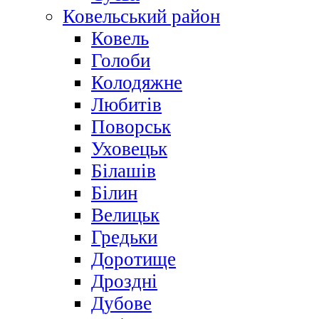
Ковельський район
Ковель
Голоби
Колодяжне
Любитів
Поворськ
Уховецьк
Білашів
Білин
Велицьк
Гредьки
Доротище
Дроздні
Дубове