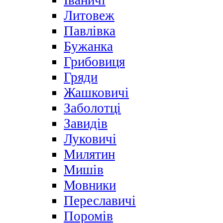
Іваничі
Литовеж
Павлівка
Бужанка
Грибовиця
Гряди
Жашковичі
Заболотці
Завидів
Луковичі
Милятин
Мишів
Мовники
Переславичі
Поромів