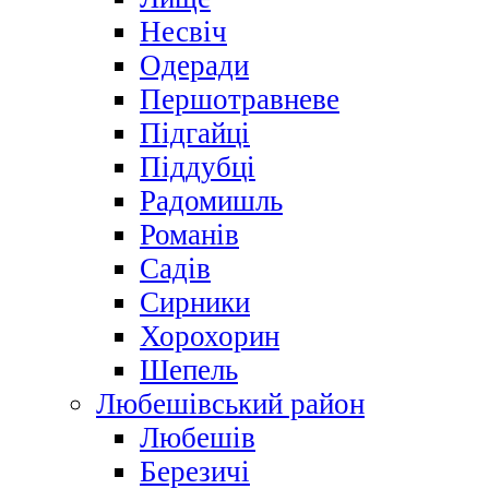
Несвіч
Одеради
Першотравневе
Підгайці
Піддубці
Радомишль
Романів
Садів
Сирники
Хорохорин
Шепель
Любешівський район
Любешів
Березичі