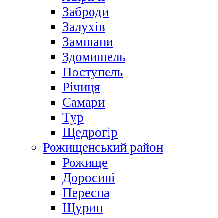
Заброди
Залухів
Замшани
Здомишель
Поступель
Річиця
Самари
Тур
Щедрогір
Рожищенський район
Рожище
Доросині
Переспа
Щурин