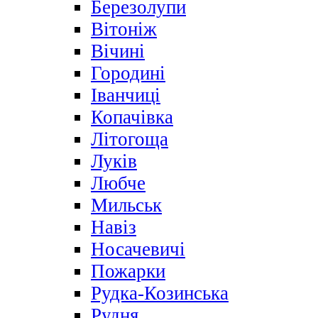
Березолупи
Вітоніж
Вічині
Городині
Іванчиці
Копачівка
Літогоща
Луків
Любче
Мильськ
Навіз
Носачевичі
Пожарки
Рудка-Козинська
Рудня