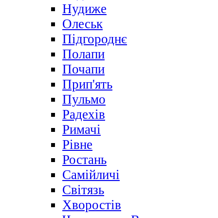
Нудиже
Олеськ
Підгороднє
Полапи
Почапи
Прип'ять
Пульмо
Радехів
Римачі
Рівне
Ростань
Самійличі
Світязь
Хворостів