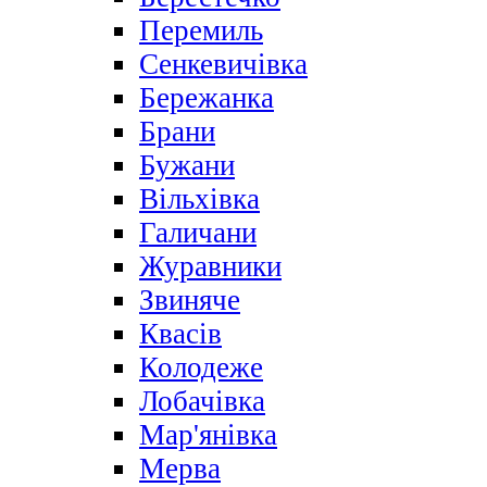
Перемиль
Сенкевичівка
Бережанка
Брани
Бужани
Вільхівка
Галичани
Журавники
Звиняче
Квасів
Колодеже
Лобачівка
Мар'янівка
Мерва