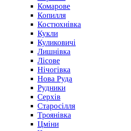
Комарове
Копилля
Костюхнівка
Кукли
Куликовичі
Лишнівка
Лісове
Нічогівка
Нова Руда
Рудники
Серхів
Старосілля
Троянівка
Цміни