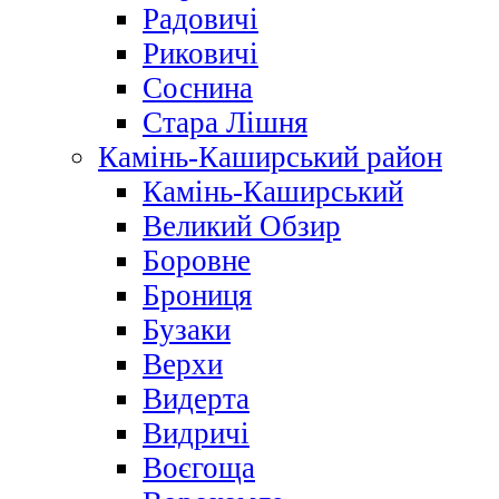
Радовичі
Риковичі
Соснина
Стара Лішня
Камінь-Каширський район
Камінь-Каширський
Великий Обзир
Боровне
Брониця
Бузаки
Верхи
Видерта
Видричі
Воєгоща