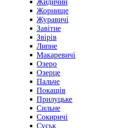
Жидичин
Жорнище
Журавичі
Завітне
Звірів
Липне
Макаревичі
Озеро
Озерце
Пальче
Покащів
Прилуцьке
Сильне
Сокиричі
Суськ