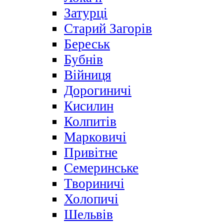
Затурці
Старий Загорів
Береськ
Бубнів
Війниця
Дорогиничі
Кисилин
Колпитів
Марковичі
Привітне
Семеринське
Твориничі
Холопичі
Шельвів