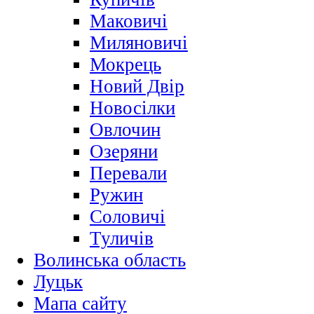
Маковичі
Миляновичі
Мокрець
Новий Двір
Новосілки
Овлочин
Озеряни
Перевали
Ружин
Соловичі
Туличів
Волинська область
Луцьк
Мапа сайту