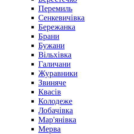
Перемиль
Сенкевичівка
Бережанка
Брани
Бужани
Вільхівка
Галичани
Журавники
Звиняче
Квасів
Колодеже
Лобачівка
Мар'янівка
Мерва