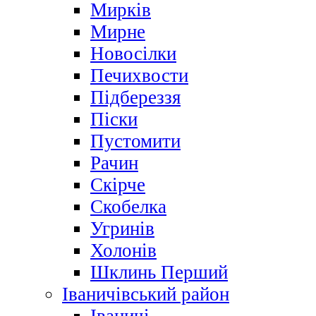
Мирків
Мирне
Новосілки
Печихвости
Підбереззя
Піски
Пустомити
Рачин
Скірче
Скобелка
Угринів
Холонів
Шклинь Перший
Іваничівський район