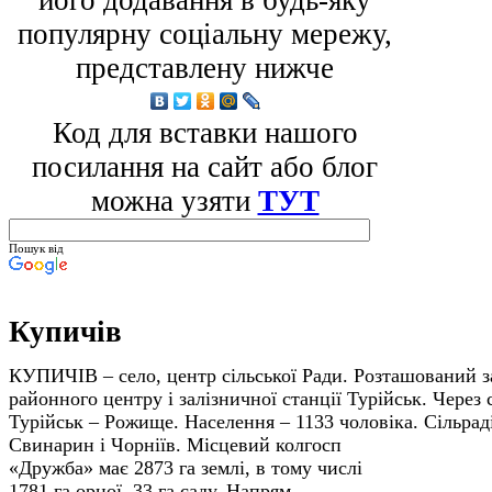
його додавання в будь-яку
популярну соціальну мережу,
представлену нижче
Код для вставки нашого
посилання на сайт або блог
можна узяти
ТУТ
Пошук від
Купичів
КУПИЧІВ – село, центр сільської Ради. Розташований за
районного центру і залізничної станції Турійськ. Через
Турійськ – Рожище. Населення – 1133 чоловіка. Сільрад
Свинарин і Чорніїв.
Місцевий колгосп
«Дружба» має 2873 га землі, в тому числі
1781 га орної, 33 га саду. Напрям