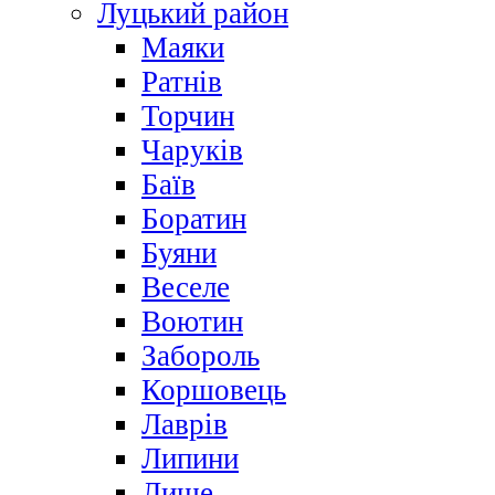
Луцький район
Маяки
Ратнів
Торчин
Чаруків
Баїв
Боратин
Буяни
Веселе
Воютин
Забороль
Коршовець
Лаврів
Липини
Лище