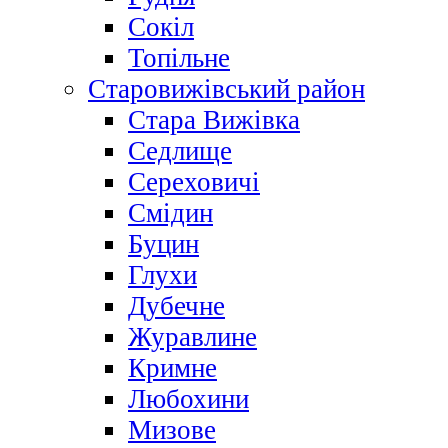
Сокіл
Топільне
Старовижівський район
Стара Вижівка
Седлище
Сереховичі
Смідин
Буцин
Глухи
Дубечне
Журавлине
Кримне
Любохини
Мизове