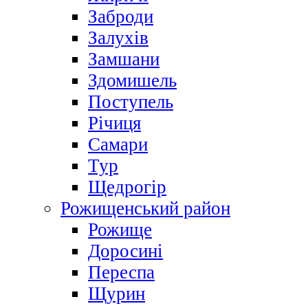
Заброди
Залухів
Замшани
Здомишель
Поступель
Річиця
Самари
Тур
Щедрогір
Рожищенський район
Рожище
Доросині
Переспа
Щурин