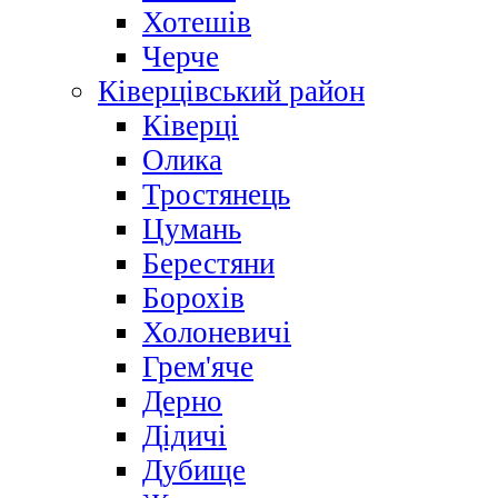
Хотешів
Черче
Ківерцівський район
Ківерці
Олика
Тростянець
Цумань
Берестяни
Борохів
Холоневичі
Грем'яче
Дерно
Дідичі
Дубище