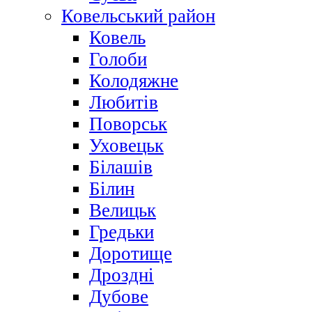
Ковельський район
Ковель
Голоби
Колодяжне
Любитів
Поворськ
Уховецьк
Білашів
Білин
Велицьк
Гредьки
Доротище
Дроздні
Дубове