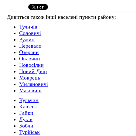
Дивиться також інші населені пункти району:
Туличів
Соловичі
Ружин
Перевали
Озеряни
Овлочин
Новосілки
Новий Двір
Мокрець
Миляновичі
Маковичі
Кульчин
Клюськ
Гайки
Луків
Бобли
Турійськ