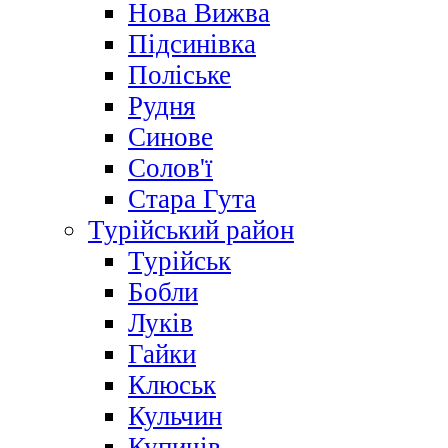
Нова Вижва
Підсинівка
Поліське
Рудня
Синове
Солов'ї
Стара Гута
Турійський район
Турійськ
Бобли
Луків
Гайки
Клюськ
Кульчин
Купичів