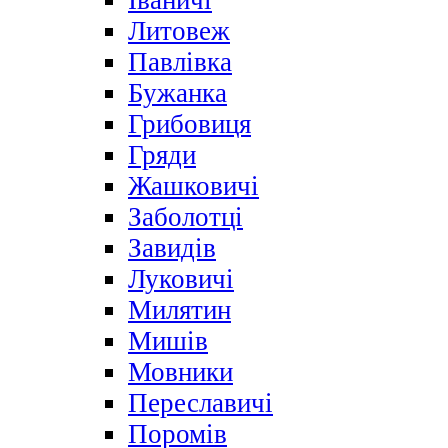
Іваничі
Литовеж
Павлівка
Бужанка
Грибовиця
Гряди
Жашковичі
Заболотці
Завидів
Луковичі
Милятин
Мишів
Мовники
Переславичі
Поромів