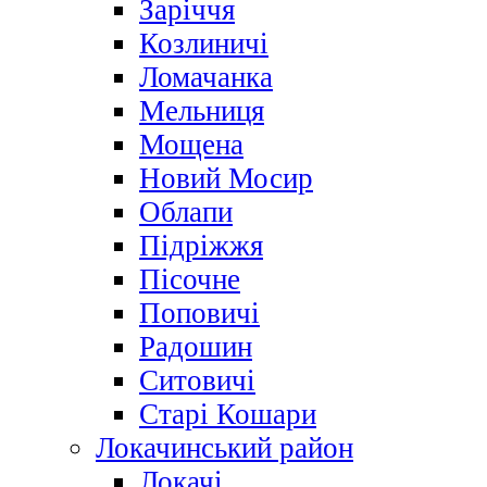
Заріччя
Козлиничі
Ломачанка
Мельниця
Мощена
Новий Мосир
Облапи
Підріжжя
Пісочне
Поповичі
Радошин
Ситовичі
Старі Кошари
Локачинський район
Локачі