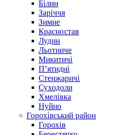
Білин
Заріччя
Зимне
Красностав
Лудин
Льотниче
Микитичі
П’ятидні
Стенжаричі
Суходоли
Хмелівка
Нуйно
Горохівський район
Горохів
Берестечко