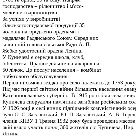
господарства – рільництво і м'ясо-
молочне тваринництво.
За успіхи у виробництві
сільськогосподарської продукції 35
чоловік нагороджено орденами і
медалями Радянського Союзу. Серед них
колишній голова сільської Ради А. П.
Жебко удостоєний ордена Леніна.
У Куничеві є середня школа, клуб,
бібліотека. Працює дільнична лікарня на
50 ліжок. До послуг населення – комбінат
побутового обслуговування.
Перша письмова згадка про село належить до 1753 року
Під час першої світової війни більшість населення евак
Катеринославську губернію. В 1915 році біля села точил
Купичева спорудили пам'ятник загиблим російським со
У 1926 році в селі виник підпільний комуністичний осе
були О. С. Заславський, Ю. П. Заславський, А. В. Тере
членів КПЗУ 1 Травня 1932 року була проведена масова
якій взяло участь понад 300 жителів сіл Купичева, Нир,
Літина.