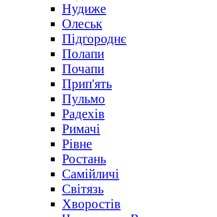
Нудиже
Олеськ
Підгороднє
Полапи
Почапи
Прип'ять
Пульмо
Радехів
Римачі
Рівне
Ростань
Самійличі
Світязь
Хворостів