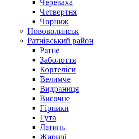
Череваха
Четвертня
Чорниж
Нововолинськ
Ратнівський район
Ратне
Заболоття
Кортеліси
Велимче
Видраниця
Височне
Гірники
Гута
Датинь
Жиричі