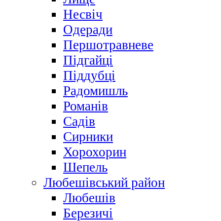
Несвіч
Одеради
Першотравневе
Підгайці
Піддубці
Радомишль
Романів
Садів
Сирники
Хорохорин
Шепель
Любешівський район
Любешів
Березичі