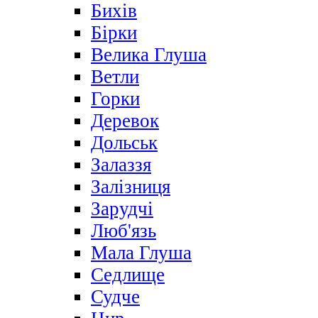
Бихів
Бірки
Велика Глуша
Ветли
Горки
Деревок
Дольськ
Залаззя
Залізниця
Зарудчі
Люб'язь
Мала Глуша
Седлище
Судче