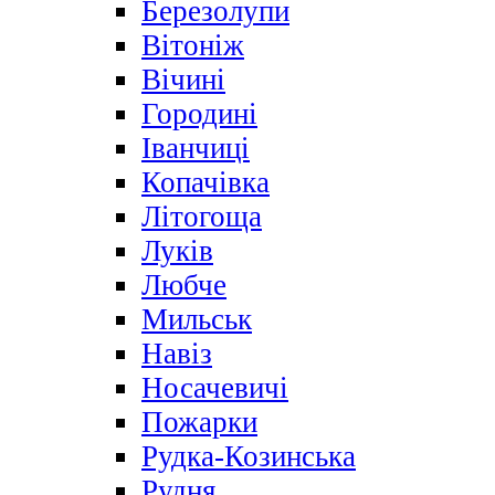
Березолупи
Вітоніж
Вічині
Городині
Іванчиці
Копачівка
Літогоща
Луків
Любче
Мильськ
Навіз
Носачевичі
Пожарки
Рудка-Козинська
Рудня