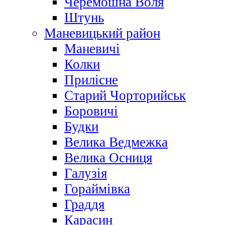
Черемошна Воля
Штунь
Маневицький район
Маневичі
Колки
Прилісне
Старий Чорторийськ
Боровичі
Будки
Велика Ведмежка
Велика Осниця
Галузія
Гораймівка
Граддя
Карасин