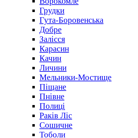
Ворокомле
Грудки
Гута-Боровенська
Добре
Залісся
Карасин
Качин
Личини
Мельники-Мостище
Піщане
Пнівне
Полиці
Раків Ліс
Сошичне
Тоболи