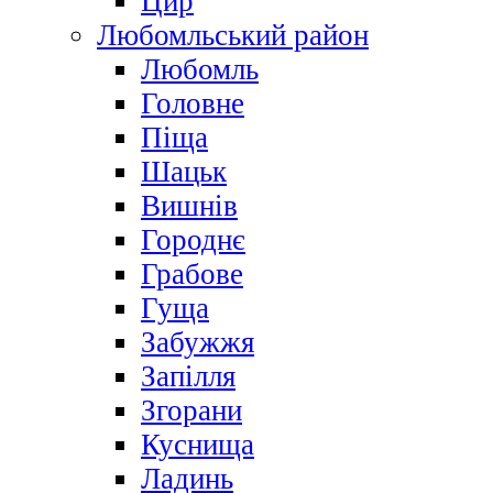
Цир
Любомльський район
Любомль
Головне
Піща
Шацьк
Вишнів
Городнє
Грабове
Гуща
Забужжя
Запілля
Згорани
Куснища
Ладинь