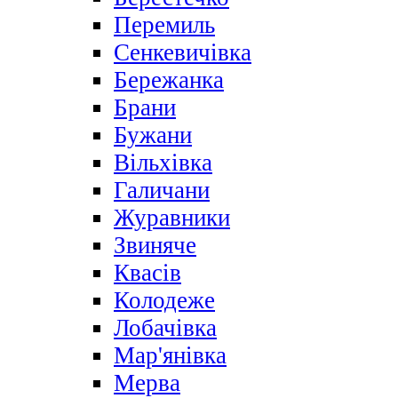
Перемиль
Сенкевичівка
Бережанка
Брани
Бужани
Вільхівка
Галичани
Журавники
Звиняче
Квасів
Колодеже
Лобачівка
Мар'янівка
Мерва