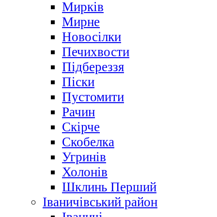
Мирків
Мирне
Новосілки
Печихвости
Підбереззя
Піски
Пустомити
Рачин
Скірче
Скобелка
Угринів
Холонів
Шклинь Перший
Іваничівський район