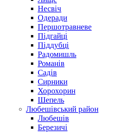
Несвіч
Одеради
Першотравневе
Підгайці
Піддубці
Радомишль
Романів
Садів
Сирники
Хорохорин
Шепель
Любешівський район
Любешів
Березичі