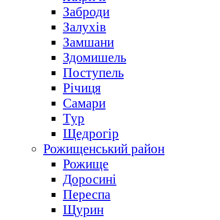
Заброди
Залухів
Замшани
Здомишель
Поступель
Річиця
Самари
Тур
Щедрогір
Рожищенський район
Рожище
Доросині
Переспа
Щурин