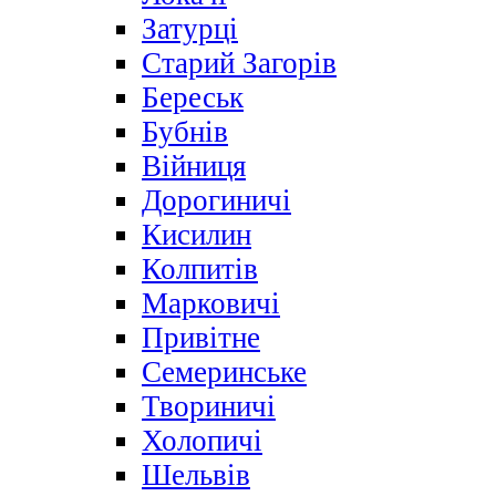
Затурці
Старий Загорів
Береськ
Бубнів
Війниця
Дорогиничі
Кисилин
Колпитів
Марковичі
Привітне
Семеринське
Твориничі
Холопичі
Шельвів