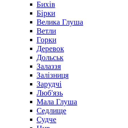
Бихів
Бірки
Велика Глуша
Ветли
Горки
Деревок
Дольськ
Залаззя
Залізниця
Зарудчі
Люб'язь
Мала Глуша
Седлище
Судче