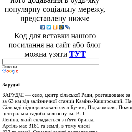
його додавання в будь-яку
популярну соціальну мережу,
представлену нижче
Код для вставки нашого
посилання на сайт або блог
можна узяти
ТУТ
Пошук від
Зарудчі
ЗАРУДЧІ — село, центр сільської Ради, роз­ташоване за 
за 63 км від залізничної станції Камінь-Каширський. Н
Сільраді підпорядко­вані села Бучин, Підкормілля, Пожо
центральна садиба колгоспу ім. В. І.
Леніна, який складається з п'яти бригад.
Артіль має 3181 га землі, в тому числі
837 га орної. Основні галузі господарства