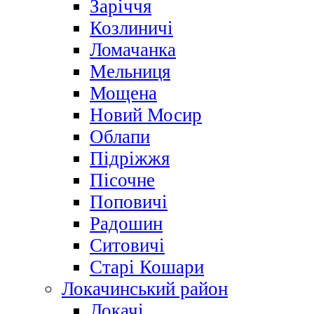
Заріччя
Козлиничі
Ломачанка
Мельниця
Мощена
Новий Мосир
Облапи
Підріжжя
Пісочне
Поповичі
Радошин
Ситовичі
Старі Кошари
Локачинський район
Локачі