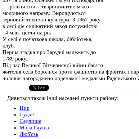
— рільни­цтво і тваринництво м'ясо-
молочного напряму. Вирощуються
зернові й технічні культури. З 1967 року
в селі діє силікатний завод потуж­ністю
14 млн. цегли на рік.
У селі є початкова школа, бібліотека,
клуб.
Перша згадка про Зарудчі належить до
1789 року.
Під час Великої Вітчизняної війни багато
жителів села боролися проти фашистів на фрон­тах і пар
чоловік наго­роджено орденами і медалями Радянського 
Дивиться також інші населені пункти району:
Цир
Судче
Седлище
Мала Глуша
Люб'язь