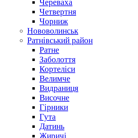
Череваха
Четвертня
Чорниж
Нововолинськ
Ратнівський район
Ратне
Заболоття
Кортеліси
Велимче
Видраниця
Височне
Гірники
Гута
Датинь
Жиричі