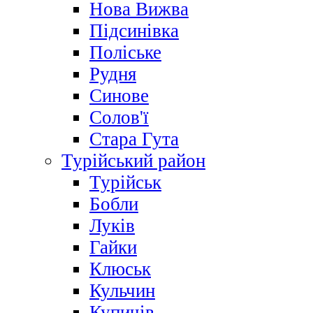
Нова Вижва
Підсинівка
Поліське
Рудня
Синове
Солов'ї
Стара Гута
Турійський район
Турійськ
Бобли
Луків
Гайки
Клюськ
Кульчин
Купичів