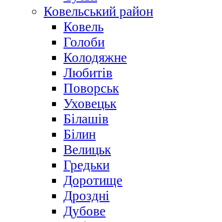
Ковельський район
Ковель
Голоби
Колодяжне
Любитів
Поворськ
Уховецьк
Білашів
Білин
Велицьк
Гредьки
Доротище
Дроздні
Дубове