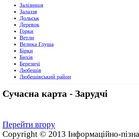
Залізниця
Залаззя
Дольськ
Деревок
Горки
Ветли
Велика Глуша
Бірки
Бихів
Березичі
Любешів
Любешівський район
Сучасна
карта - Зарудчі
Перейти вгору
Copyright © 2013 Інформаційно-пізнав