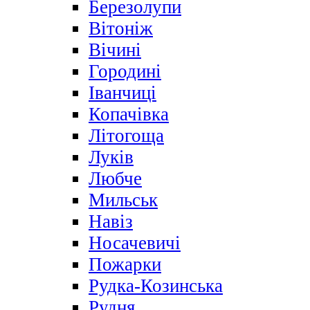
Березолупи
Вітоніж
Вічині
Городині
Іванчиці
Копачівка
Літогоща
Луків
Любче
Мильськ
Навіз
Носачевичі
Пожарки
Рудка-Козинська
Рудня