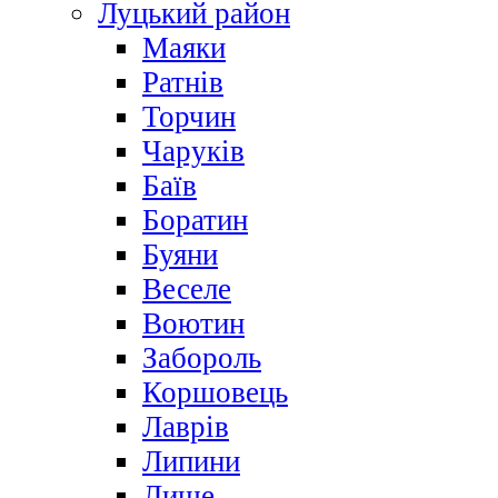
Луцький район
Маяки
Ратнів
Торчин
Чаруків
Баїв
Боратин
Буяни
Веселе
Воютин
Забороль
Коршовець
Лаврів
Липини
Лище