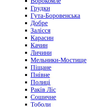
Ворокомле
Грудки
Гута-Боровенська
Добре
Залісся
Карасин
Качин
Личини
Мельники-Мостище
Піщане
Пнівне
Полиці
Раків Ліс
Сошичне
Тоболи