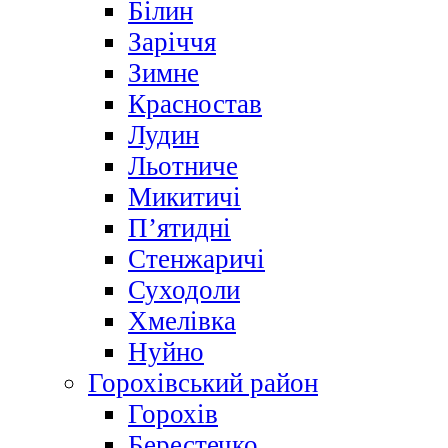
Білин
Заріччя
Зимне
Красностав
Лудин
Льотниче
Микитичі
П’ятидні
Стенжаричі
Суходоли
Хмелівка
Нуйно
Горохівський район
Горохів
Берестечко