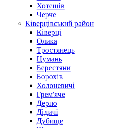
Хотешів
Черче
Ківерцівський район
Ківерці
Олика
Тростянець
Цумань
Берестяни
Борохів
Холоневичі
Грем'яче
Дерно
Дідичі
Дубище