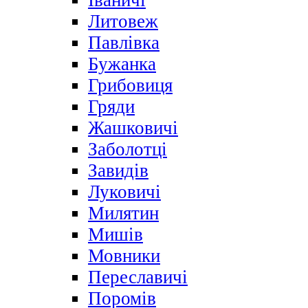
Іваничі
Литовеж
Павлівка
Бужанка
Грибовиця
Гряди
Жашковичі
Заболотці
Завидів
Луковичі
Милятин
Мишів
Мовники
Переславичі
Поромів