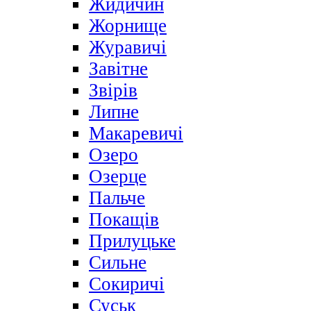
Жидичин
Жорнище
Журавичі
Завітне
Звірів
Липне
Макаревичі
Озеро
Озерце
Пальче
Покащів
Прилуцьке
Сильне
Сокиричі
Суськ