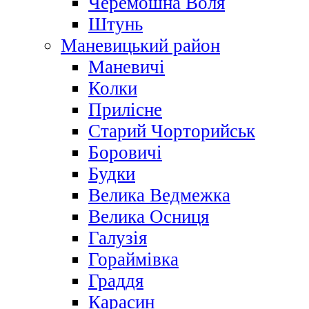
Черемошна Воля
Штунь
Маневицький район
Маневичі
Колки
Прилісне
Старий Чорторийськ
Боровичі
Будки
Велика Ведмежка
Велика Осниця
Галузія
Гораймівка
Граддя
Карасин