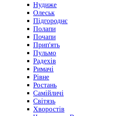
Нудиже
Олеськ
Підгороднє
Полапи
Почапи
Прип'ять
Пульмо
Радехів
Римачі
Рівне
Ростань
Самійличі
Світязь
Хворостів