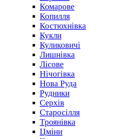
Комарове
Копилля
Костюхнівка
Кукли
Куликовичі
Лишнівка
Лісове
Нічогівка
Нова Руда
Рудники
Серхів
Старосілля
Троянівка
Цміни