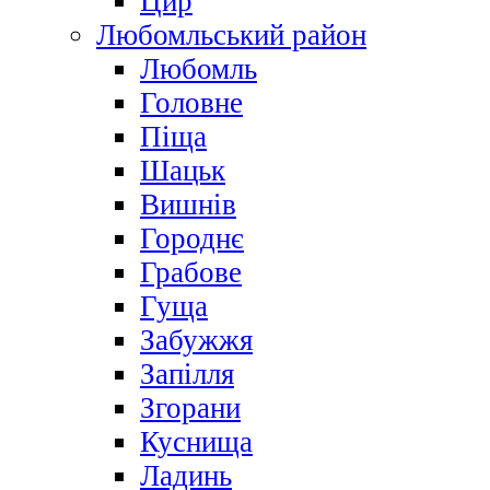
Цир
Любомльський район
Любомль
Головне
Піща
Шацьк
Вишнів
Городнє
Грабове
Гуща
Забужжя
Запілля
Згорани
Куснища
Ладинь