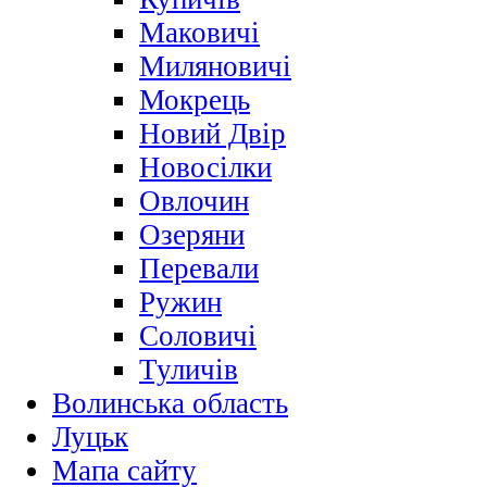
Маковичі
Миляновичі
Мокрець
Новий Двір
Новосілки
Овлочин
Озеряни
Перевали
Ружин
Соловичі
Туличів
Волинська область
Луцьк
Мапа сайту