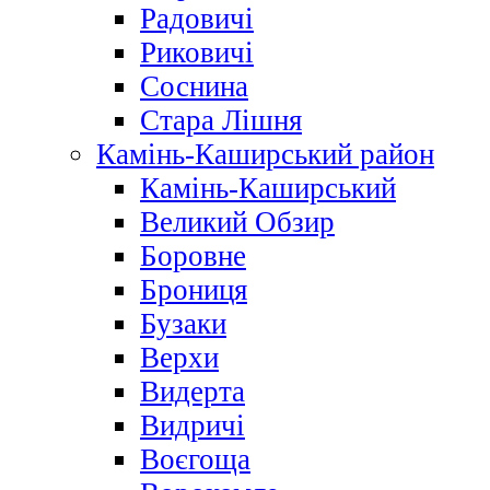
Радовичі
Риковичі
Соснина
Стара Лішня
Камінь-Каширський район
Камінь-Каширський
Великий Обзир
Боровне
Брониця
Бузаки
Верхи
Видерта
Видричі
Воєгоща