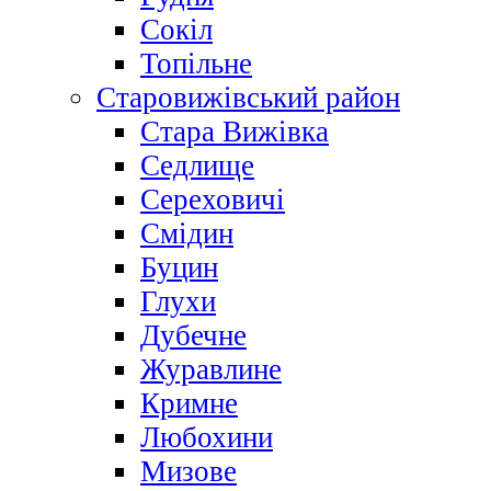
Сокіл
Топільне
Старовижівський район
Стара Вижівка
Седлище
Сереховичі
Смідин
Буцин
Глухи
Дубечне
Журавлине
Кримне
Любохини
Мизове