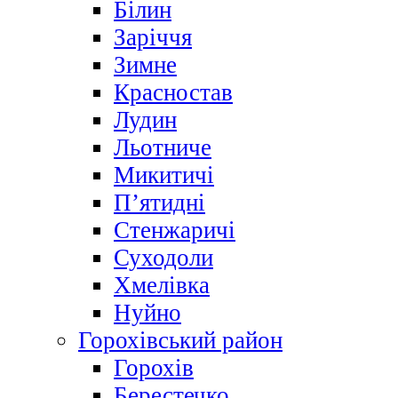
Білин
Заріччя
Зимне
Красностав
Лудин
Льотниче
Микитичі
П’ятидні
Стенжаричі
Суходоли
Хмелівка
Нуйно
Горохівський район
Горохів
Берестечко