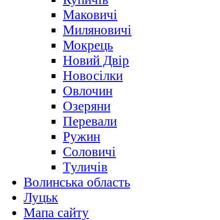
Маковичі
Миляновичі
Мокрець
Новий Двір
Новосілки
Овлочин
Озеряни
Перевали
Ружин
Соловичі
Туличів
Волинська область
Луцьк
Мапа сайту