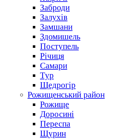
Заброди
Залухів
Замшани
Здомишель
Поступель
Річиця
Самари
Тур
Щедрогір
Рожищенський район
Рожище
Доросині
Переспа
Щурин