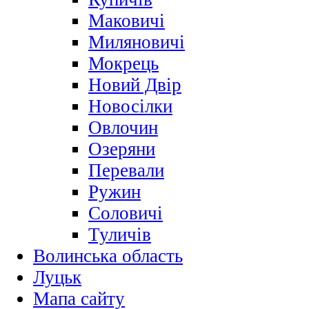
Маковичі
Миляновичі
Мокрець
Новий Двір
Новосілки
Овлочин
Озеряни
Перевали
Ружин
Соловичі
Туличів
Волинська область
Луцьк
Мапа сайту