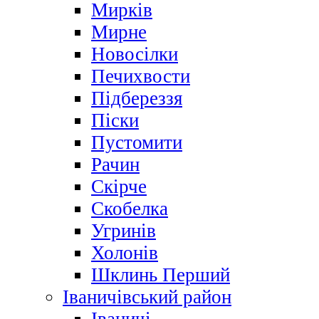
Мирків
Мирне
Новосілки
Печихвости
Підбереззя
Піски
Пустомити
Рачин
Скірче
Скобелка
Угринів
Холонів
Шклинь Перший
Іваничівський район