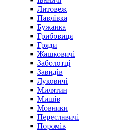
Іваничі
Литовеж
Павлівка
Бужанка
Грибовиця
Гряди
Жашковичі
Заболотці
Завидів
Луковичі
Милятин
Мишів
Мовники
Переславичі
Поромів