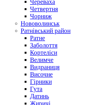
Череваха
Четвертня
Чорниж
Нововолинськ
Ратнівський район
Ратне
Заболоття
Кортеліси
Велимче
Видраниця
Височне
Гірники
Гута
Датинь
Жиричі