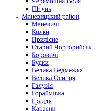
Черемошна Воля
Штунь
Маневицький район
Маневичі
Колки
Прилісне
Старий Чорторийськ
Боровичі
Будки
Велика Ведмежка
Велика Осниця
Галузія
Гораймівка
Граддя
Карасин