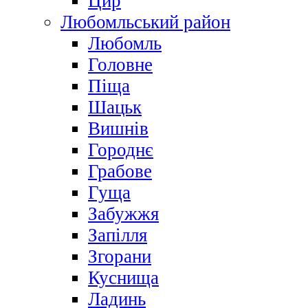
Цир
Любомльський район
Любомль
Головне
Піща
Шацьк
Вишнів
Городнє
Грабове
Гуща
Забужжя
Запілля
Згорани
Куснища
Ладинь