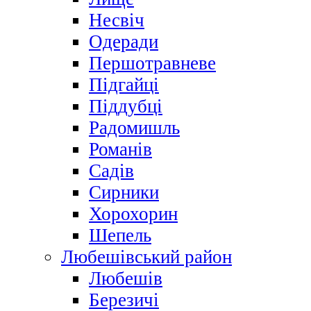
Несвіч
Одеради
Першотравневе
Підгайці
Піддубці
Радомишль
Романів
Садів
Сирники
Хорохорин
Шепель
Любешівський район
Любешів
Березичі