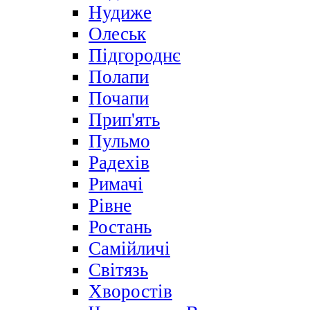
Нудиже
Олеськ
Підгороднє
Полапи
Почапи
Прип'ять
Пульмо
Радехів
Римачі
Рівне
Ростань
Самійличі
Світязь
Хворостів