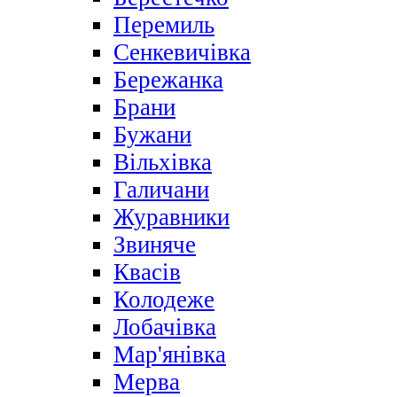
Перемиль
Сенкевичівка
Бережанка
Брани
Бужани
Вільхівка
Галичани
Журавники
Звиняче
Квасів
Колодеже
Лобачівка
Мар'янівка
Мерва