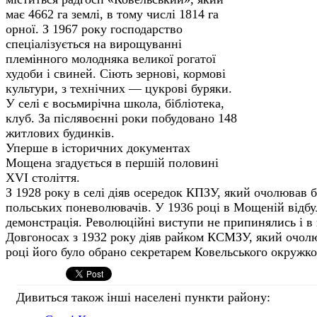
має 4662 га землі, в тому числі 1814 га
ор­ної. З 1967 року господарство
спеціалізується на вирощуванні
племінного молодняка великої рогатої
худоби і свиней. Сіють зернові, кормові
культури, з технічних — цукрові буряки.
У селі є восьмирічна школа, бібліотека,
клуб. За післявоєнні роки побудовано 148
жит­лових будинків.
Уперше в історичних документах
Мощена згадується в першій половині
XVI століття.
З 1928 року в селі діяв осередок КПЗУ, який очолював 
польських поне­волювачів. У 1936 році в Мощеній відб
демонстрація. Революцій­ні виступи не припинялись і в 
Довгоносах з 1932 року діяв райком КСМЗУ, який очолю
році його було обрано секретарем Ковельського окруж­к
Дивиться також інші населені пункти району: