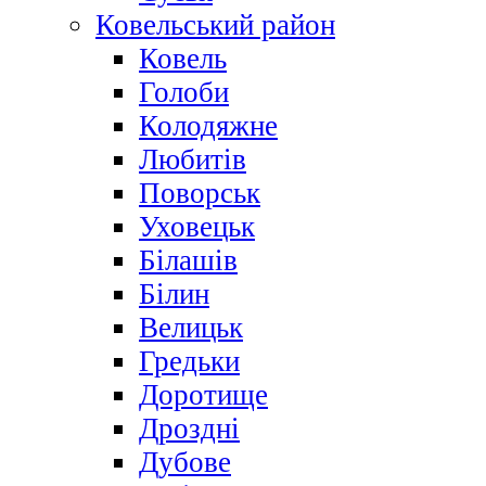
Ковельський район
Ковель
Голоби
Колодяжне
Любитів
Поворськ
Уховецьк
Білашів
Білин
Велицьк
Гредьки
Доротище
Дроздні
Дубове