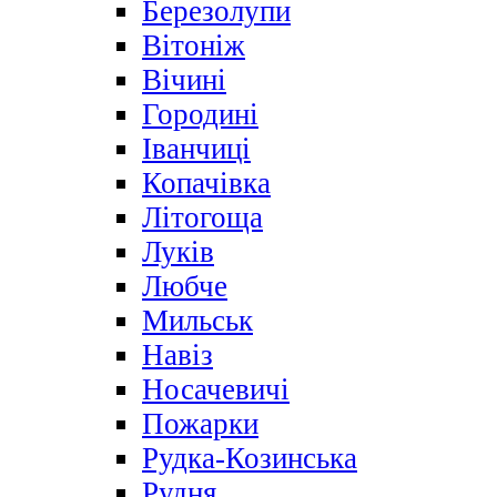
Березолупи
Вітоніж
Вічині
Городині
Іванчиці
Копачівка
Літогоща
Луків
Любче
Мильськ
Навіз
Носачевичі
Пожарки
Рудка-Козинська
Рудня