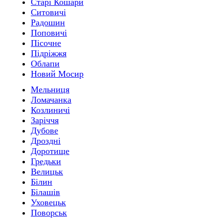
Старі Кошари
Ситовичі
Радошин
Поповичі
Пісочне
Підріжжя
Облапи
Новий Мосир
Мельниця
Ломачанка
Козлиничі
Заріччя
Дубове
Дроздні
Доротище
Гредьки
Велицьк
Білин
Білашів
Уховецьк
Поворськ