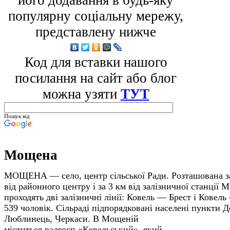
його додавання в будь-яку
популярну соціальну мережу,
представлену нижче
Код для вставки нашого
посилання на сайт або блог
можна узяти
ТУТ
Пошук від
Мощена
МОЩЕНА — село, центр сільської Ради. Розташована за 
від районного центру і за 3 км від залізничної стан­ції
проходять дві заліз­ничні лінії: Ковель — Брест і Ков
539 чоловік. Сільраді підпорядко­вані населені пункти 
Люблинець, Черкаси.
В Мощеній
міститься радгосп «Ковельський», який