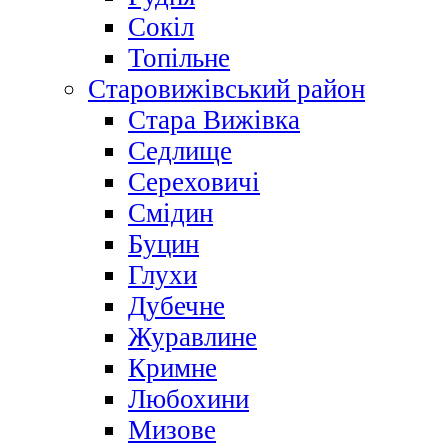
Сокіл
Топільне
Старовижівський район
Стара Вижівка
Седлище
Сереховичі
Смідин
Буцин
Глухи
Дубечне
Журавлине
Кримне
Любохини
Мизове