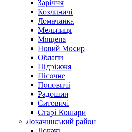
Заріччя
Козлиничі
Ломачанка
Мельниця
Мощена
Новий Мосир
Облапи
Підріжжя
Пісочне
Поповичі
Радошин
Ситовичі
Старі Кошари
Локачинський район
Локачі