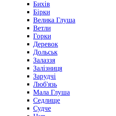
Бихів
Бірки
Велика Глуша
Ветли
Горки
Деревок
Дольськ
Залаззя
Залізниця
Зарудчі
Люб'язь
Мала Глуша
Седлище
Судче