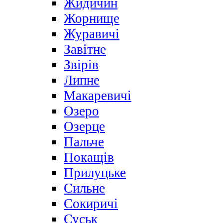
Жидичин
Жорнище
Журавичі
Завітне
Звірів
Липне
Макаревичі
Озеро
Озерце
Пальче
Покащів
Прилуцьке
Сильне
Сокиричі
Суськ