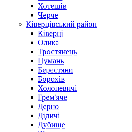
Хотешів
Черче
Ківерцівський район
Ківерці
Олика
Тростянець
Цумань
Берестяни
Борохів
Холоневичі
Грем'яче
Дерно
Дідичі
Дубище