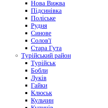
Нова Вижва
Підсинівка
Поліське
Рудня
Синове
Солов'ї
Стара Гута
Турійський район
Турійськ
Бобли
Луків
Гайки
Клюськ
Кульчин
Купичів