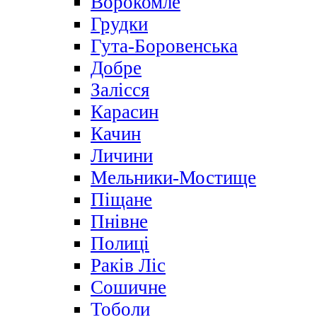
Ворокомле
Грудки
Гута-Боровенська
Добре
Залісся
Карасин
Качин
Личини
Мельники-Мостище
Піщане
Пнівне
Полиці
Раків Ліс
Сошичне
Тоболи