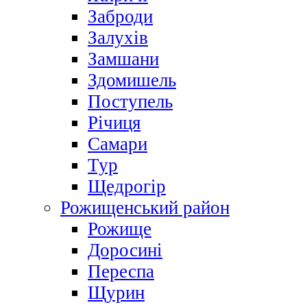
Заброди
Залухів
Замшани
Здомишель
Поступель
Річиця
Самари
Тур
Щедрогір
Рожищенський район
Рожище
Доросині
Переспа
Щурин