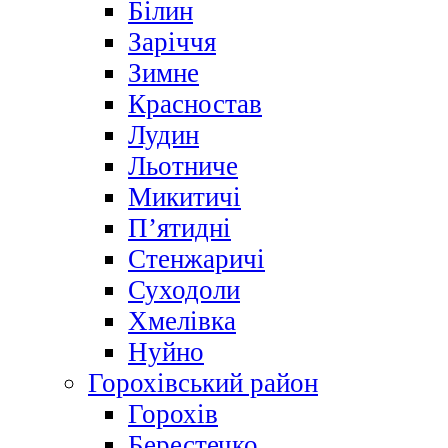
Білин
Заріччя
Зимне
Красностав
Лудин
Льотниче
Микитичі
П’ятидні
Стенжаричі
Суходоли
Хмелівка
Нуйно
Горохівський район
Горохів
Берестечко