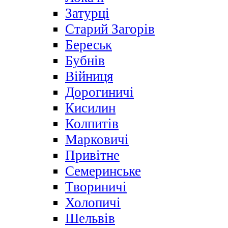
Затурці
Старий Загорів
Береськ
Бубнів
Війниця
Дорогиничі
Кисилин
Колпитів
Марковичі
Привітне
Семеринське
Твориничі
Холопичі
Шельвів