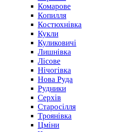
Комарове
Копилля
Костюхнівка
Кукли
Куликовичі
Лишнівка
Лісове
Нічогівка
Нова Руда
Рудники
Серхів
Старосілля
Троянівка
Цміни