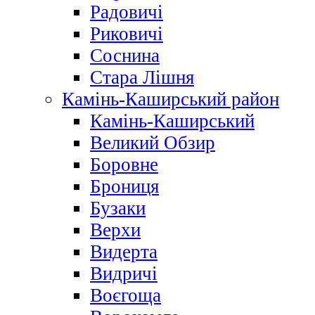
Радовичі
Риковичі
Соснина
Стара Лішня
Камінь-Каширський район
Камінь-Каширський
Великий Обзир
Боровне
Брониця
Бузаки
Верхи
Видерта
Видричі
Воєгоща