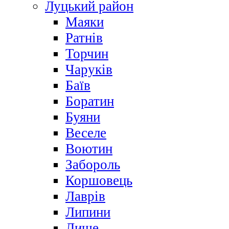
Луцький район
Маяки
Ратнів
Торчин
Чаруків
Баїв
Боратин
Буяни
Веселе
Воютин
Забороль
Коршовець
Лаврів
Липини
Лище