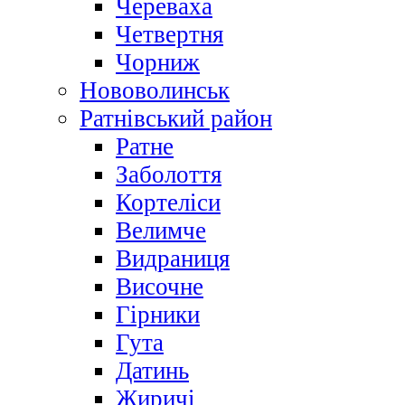
Череваха
Четвертня
Чорниж
Нововолинськ
Ратнівський район
Ратне
Заболоття
Кортеліси
Велимче
Видраниця
Височне
Гірники
Гута
Датинь
Жиричі