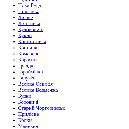
Нова Руда
Нічогівка
Лісове
Лишнівка
Куликовичі
Кукли
Костюхнівка
Копилля
Комарове
Карасин
Граддя
Гораймівка
Галузія
Велика Осниця
Велика Ведмежка
Будки
Боровичі
Старий Чорторийськ
Прилісне
Колки
Маневичі