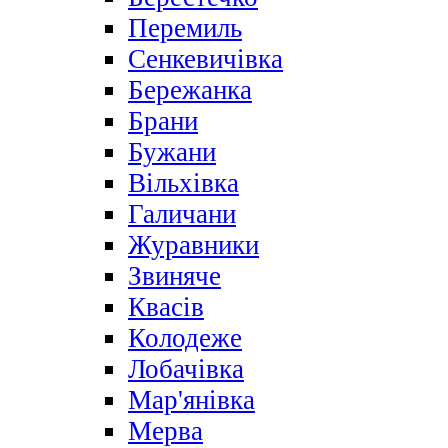
Перемиль
Сенкевичівка
Бережанка
Брани
Бужани
Вільхівка
Галичани
Журавники
Звиняче
Квасів
Колодеже
Лобачівка
Мар'янівка
Мерва