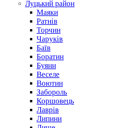
Луцький район
Маяки
Ратнів
Торчин
Чаруків
Баїв
Боратин
Буяни
Веселе
Воютин
Забороль
Коршовець
Лаврів
Липини
Лище