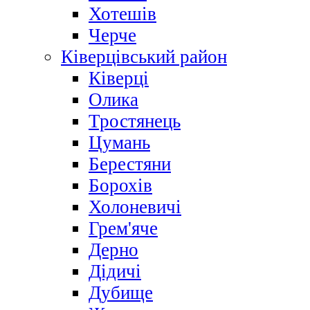
Хотешів
Черче
Ківерцівський район
Ківерці
Олика
Тростянець
Цумань
Берестяни
Борохів
Холоневичі
Грем'яче
Дерно
Дідичі
Дубище