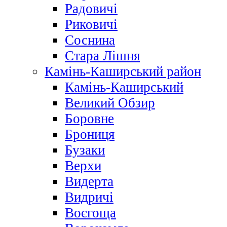
Радовичі
Риковичі
Соснина
Стара Лішня
Камінь-Каширський район
Камінь-Каширський
Великий Обзир
Боровне
Брониця
Бузаки
Верхи
Видерта
Видричі
Воєгоща